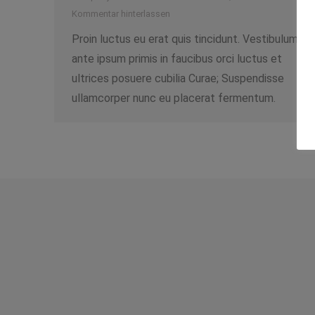
Kommentar hinterlassen
Proin luctus eu erat quis tincidunt. Vestibulum
ante ipsum primis in faucibus orci luctus et
ultrices posuere cubilia Curae; Suspendisse
ullamcorper nunc eu placerat fermentum.