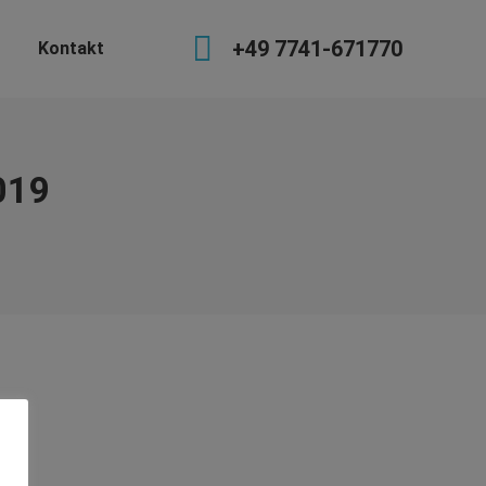
+49 7741-671770
Kontakt
019