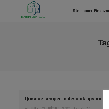
Steinhauer Finanzs
Ta
Quisque semper malesuada ipsum
Company
Von
admin
Dezember 29, 2019