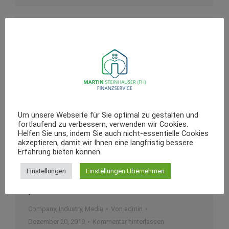
Aliquam bibendum – augue a dictum
posuere
Media
Von
admin
Dezember 22, 2019
Kommentar hinterlassen
Nullam non nisl orci. Sed faucibus nisl eu erat
consequat egestas. Aliquam purus nisl, aliquet
Um unsere Webseite für Sie optimal zu gestalten und
fortlaufend zu verbessern, verwenden wir Cookies.
ut interdum sed, cursus sed mauris.
Helfen Sie uns, indem Sie auch nicht-essentielle Cookies
akzeptieren, damit wir Ihnen eine langfristig bessere
Erfahrung bieten können.
Einstellungen
Einstellungen Übernehmen
Aliquam bibendum augue a dictum
posuere ante diam malesua
Company
,
Industry
,
Media
Von
admin
Dezember 20, 2019
Kommentar hinterlassen