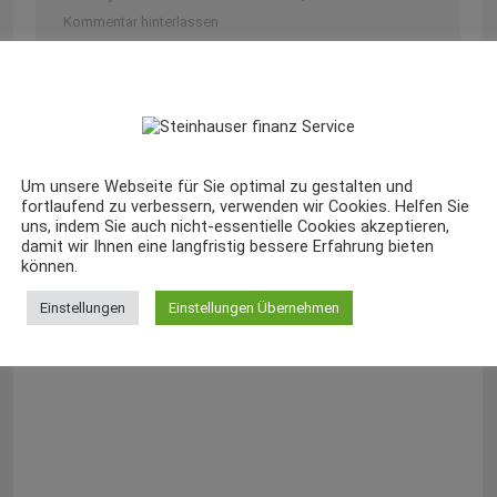
Kommentar hinterlassen
Ted rhoncus ullamcorper mauris, ac
condimentum metus egestas ut. Nam et urna
ante, vitae pretium lacus vehicula. Sed rhoncus
ullamcorper mauris, ac condimentum metus
egestas ut. Nam et urna ante, vitae pretium
Um unsere Webseite für Sie optimal zu gestalten und
fortlaufend zu verbessern, verwenden wir Cookies. Helfen Sie
lacus.
uns, indem Sie auch nicht-essentielle Cookies akzeptieren,
damit wir Ihnen eine langfristig bessere Erfahrung bieten
können.
Einstellungen
Einstellungen Übernehmen