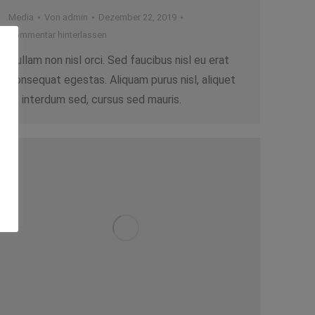
Media
Von
admin
Dezember 22, 2019
Kommentar hinterlassen
Nullam non nisl orci. Sed faucibus nisl eu erat
consequat egestas. Aliquam purus nisl, aliquet
ut interdum sed, cursus sed mauris.