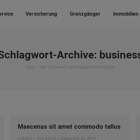
ervice
Versicherung
Grenzgänger
Immobilien
Schlagwort-Archive:
busines
Sie befinden sich hier:
Start
Mit "business" verschlagwortete Einträge
Maecenas sit amet commodo tellus
Industry
Von
admin
Dezember 22, 2019