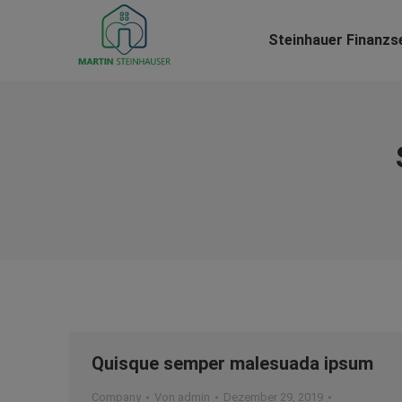
Steinhauer Finanzs
Quisque semper malesuada ipsum
Company
Von
admin
Dezember 29, 2019