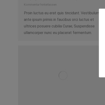
Kommentar hinterlassen
Proin luctus eu erat quis tincidunt. Vestibulum
ante ipsum primis in faucibus orci luctus et
ultrices posuere cubilia Curae; Suspendisse
ullamcorper nunc eu placerat fermentum.